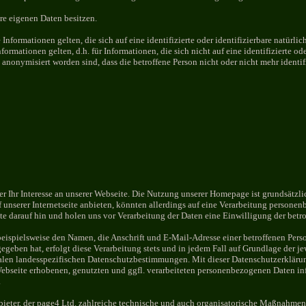
hre eigenen Daten besitzen.
 Informationen gelten, die sich auf eine identifizierte oder identifizierbare natürl
ormationen gelten, d.h. für Informationen, die sich nicht auf eine identifizierte ode
anonymisiert worden sind, dass die betroffene Person nicht oder nicht mehr identif
er Ihr Interesse an unserer Webseite. Die Nutzung unserer Homepage ist grundsät
 unserer Internetseite anbieten, könnten allerdings auf eine Verarbeitung personen
eite darauf hin und holen uns vor Verarbeitung der Daten eine Einwilligung der betr
ispielsweise den Namen, die Anschrift und E-Mail-Adresse einer betroffenen Perso
egeben hat, erfolgt diese Verarbeitung stets und in jedem Fall auf Grundlage der 
len landesspezifischen Datenschutzbestimmungen. Mit dieser Datenschutzerklärung
bseite erhobenen, genutzten und ggfl. verarbeiteten personenbezogenen Daten inf
.
ter, der page4 Ltd. zahlreiche technische und auch organisatorische Maßnahmen 