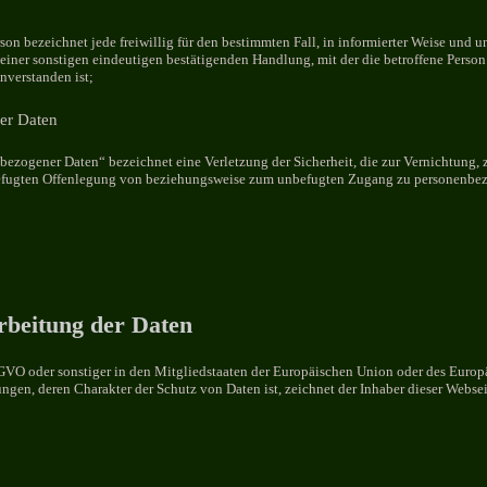
son bezeichnet jede freiwillig für den bestimmten Fall, in informierter Weise und
ner sonstigen eindeutigen bestätigenden Handlung, mit der die betroffene Person z
nverstanden ist;
er Daten
ezogener Daten“ bezeichnet eine Verletzung der Sicherheit, die zur Vernichtung, 
efugten Offenlegung von beziehungsweise zum unbefugten Zugang zu personenbezog
arbeitung der Daten
SGVO oder sonstiger in den Mitgliedstaaten der Europäischen Union oder des Euro
gen, deren Charakter der Schutz von Daten ist, zeichnet der Inhaber dieser Websei