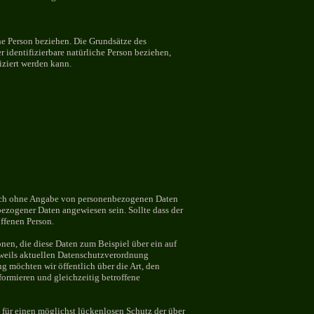
iche Person beziehen. Die Grundsätze des
r identifizierbare natürliche Person beziehen,
iziert werden kann.
zlich ohne Angabe von personenbezogenen Daten
bezogener Daten angewiesen sein. Sollte dass der
offenen Person.
nen, die diese Daten zum Beispiel über ein auf
jeweils aktuellen Datenschutzverordnung
 möchten wir öffentlich über die Art, den
ormieren und gleichzeitig betroffene
für einen möglichst lückenlosen Schutz der über