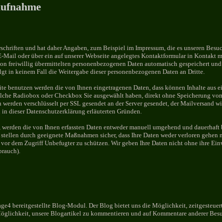
aufnahme
orschriften und hat daher Angaben, zum Beispiel im Impressum, die es unseren Besu
E-Mail oder über ein auf unserer Webseite angelegtes Kontaktformular in Kontakt m
erson freiwillig übermittelten personenbezogenen Daten automatisch gespeichert un
lgt in keinem Fall die Weitergabe dieser personenbezogenen Daten an Dritte.
te benutzen werden die von Ihnen eingetragenen Daten, dass können Inhalte aus ein
lche Radiobox oder Checkbox Sie ausgewählt haben, direkt ohne Speicherung vom 
n werden verschlüsselt per SSL gesendet an der Server gesendet, der Mailversand wi
in dieser Datenschutzerklärung erläuterten Gründen.
t, werden die von Ihnen erfassten Daten entweder manuell umgehend und dauerhaft 
 stellen durch geeignete Maßnahmen sicher, dass Ihre Daten weder verloren gehen n
vor dem Zugriff Unbefugter zu schützen. Wir geben Ihre Daten nicht ohne ihre Einwi
brauch).
e4 bereitgestellte Blog-Modul. Der Blog bietet uns die Möglichkeit, zeitgesteuert
Möglichkeit, unsere Blogartikel zu kommentieren und auf Kommentare anderer Besu