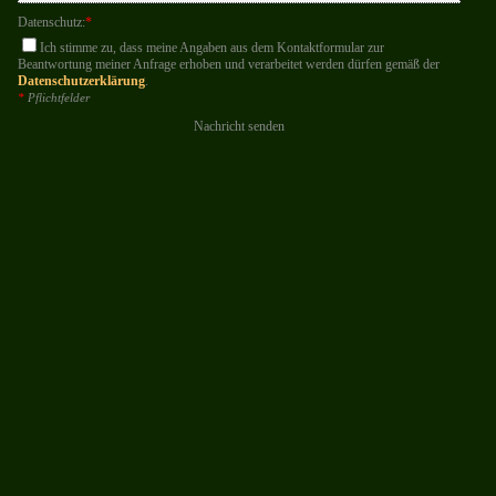
Datenschutz:
*
Ich stimme zu, dass meine Angaben aus dem Kontaktformular zur
Beantwortung meiner Anfrage erhoben und verarbeitet werden dürfen gemäß der
Datenschutzerklärung
.
*
Pflichtfelder
Nachricht senden